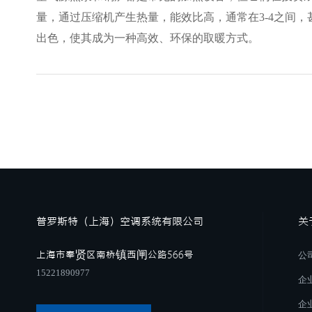
量，通过压缩机产生热量，能效比高，通常在3-4之间
出色，使其成为一种高效、环保的取暖方式。
普罗斯特（上海）空调系统有限公司
关
上海市奉贤区南桥镇西闸公路566号
公
15221890977
企
企